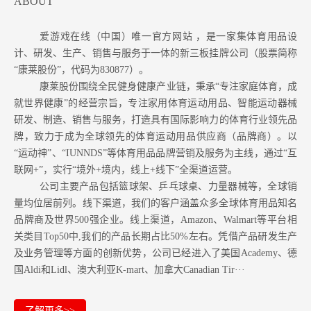
ABOUT
爱游戏在线（中国）唯一官方网站 ，是一家集体育用品设
计、研发、生产、销售与服务于一体的新三板挂牌公司（股票简称
“康莱股份”，代码为830877）。
康莱股份围绕全民健身健康产业链，秉承“专注家庭体育，成
就世界健康”的经营宗旨，专注家用体育运动用品、智能运动器械
研发、制造、销售与服务，打造具有国际影响力的体育行业领先品
牌，致力于成为全球领先的体育运动用品供应商（品牌商）。以
“运动神”、“IUNNDS”等体育用品品牌营销及服务为主线，通过“互
联网+”，实行“境外+境内，线上+线下”全渠道运营。
公司主要产品包括篮球架、乒乓球桌、力量器械等，全球销
量均位居前列。
线下渠道，我们的客户涵盖众多全球体育用品知名
品牌商及世界500强企业。
线上渠道，Amazon
、Walmart等
平台相
关类目Top50中,我们的产品长期占比50%左右。凭借产品研发生产
及业务管理等方面的创新优势，公司已经进入了美国Academy、德
国Aldi和Lidl、澳大利亚K-mart、加拿大Canadian Tir···
了解更多>>